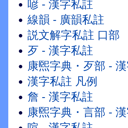
喭 - 漢字私註
線韻 - 廣韻私註
説文解字私註 口部
歹 - 漢字私註
康煕字典・歹部 - 
漢字私註 凡例
詹 - 漢字私註
康煕字典・言部 - 
喧 - 漢字私註