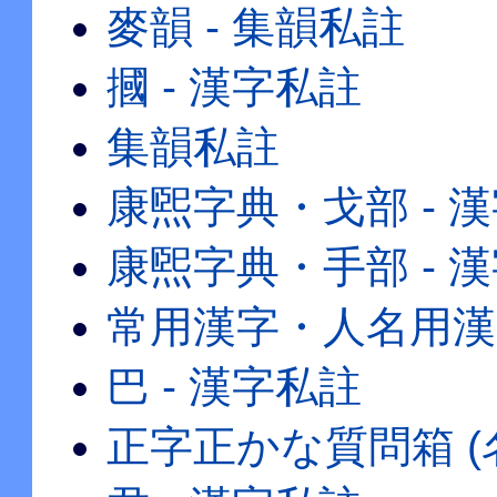
麥韻 - 集韻私註
摑 - 漢字私註
集韻私註
康煕字典・戈部 - 
康煕字典・手部 - 
常用漢字・人名用漢
巴 - 漢字私註
正字正かな質問箱 (