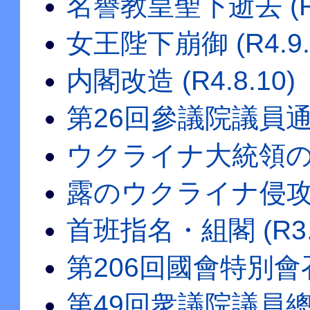
名譽教皇聖下逝去 (R4.
女王陛下崩御 (R4.9.
内閣改造 (R4.8.10)
第26回參議院議員通常選
ウクライナ大統領の國會
露のウクライナ侵攻 (R
首班指名・組閣 (R3.1
第206回國會特別會召集 
第49回衆議院議員總選擧