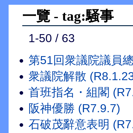
一覽 - tag:騒事
1-50 / 63
第51回衆議院議員總選擧
衆議院解散 (R8.1.23
首班指名・組閣 (R7.1
阪神優勝 (R7.9.7)
石破茂辭意表明 (R7.9