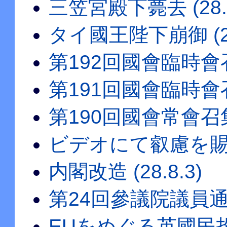
三笠宮殿下薨去 (28.1
タイ國王陛下崩御 (28.
第192回國會臨時會召集 
第191回國會臨時會召集 
第190回國會常會召集 (
ビデオにて叡慮を賜ふ件 
内閣改造 (28.8.3)
第24回參議院議員通常選
EUをめぐる英國民投票 