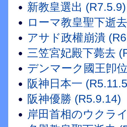
新教皇選出 (R7.5.9)
ローマ教皇聖下逝去 (R
アサド政權崩潰 (R6.1
三笠宮妃殿下薨去 (R6.
デンマーク國王卽位 (R
阪神日本一 (R5.11.5
阪神優勝 (R5.9.14)
岸田首相のウクライナ訪