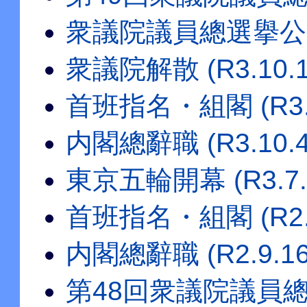
衆議院議員總選擧公示 (
衆議院解散 (R3.10.1
首班指名・組閣 (R3.1
内閣總辭職 (R3.10.4
東京五輪開幕 (R3.7.
首班指名・組閣 (R2.9
内閣總辭職 (R2.9.16
第48回衆議院議員總選擧