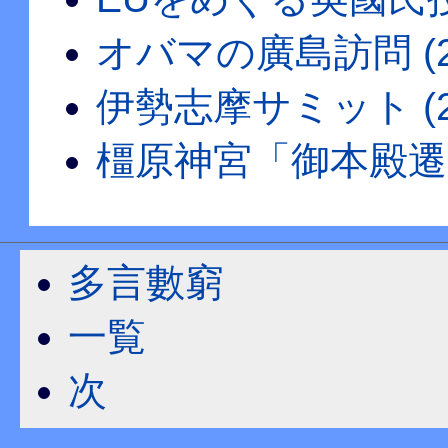
オバマの廣島訪問 (28.
伊勢志摩サミット (28.
橿原神宮「御本殿遷座祭」
多言數窮
一覧
次