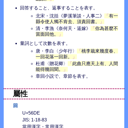
回答すること、返事することを表す。
北宋・沈括《夢溪筆談・人事二》
有一
縣令使人獨不肯去、須責回書。
清・李漁《奈何天・逼嫁》
你為甚麼不
當面回他。
量詞として次數を表す。
唐・李白〈少年行〉
桃李栽來幾度春、
一回花落一回新。
杜甫〈贈花卿〉
此曲只應天上有、人間
能得幾回聞。
章回小説で、章節を表す。
屬性
回
U+56DE
JIS: 1-18-83
當用漢字・常用漢字