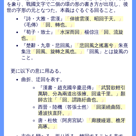
を象り、戰國文字で二個の環の形の書き方が出現し、後
世の字形の元となつた。本義はぐるぐる回ること。
『詩・大雅・雲漢』
倬彼雲漢、昭回于天。
《毛傳》
回、轉也。
『荀子・致士』
水深而回
楊倞注
回、流旋
也。
『楚辭・九章・悲回風』
悲回風之搖蕙兮
朱熹
集注
回風、旋轉之風也。
「回風」とは旋風の
こと。
更に以下の意に用ゐる。
曲折、迂回を表す。
『漢書・趙充國辛慶忌傳』
武賢欲輕引
萬騎、分為兩道出張掖、回遠千里。」顏
師古注「「回、謂路紆曲也。
西晉・陸機〈答張士然〉
回渠繞曲陌、
通波扶直阡。
唐・杜牧〈阿房宮賦〉
廊腰縵迴、檐牙
高啄。