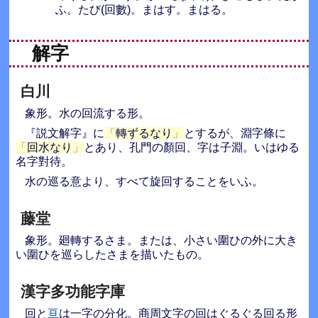
ふ。たび(回數)。まはす。まはる。
解字
白川
象形。水の回流する形。
『説文解字』に
轉ずるなり
とするが、淵字條に
回水なり
とあり、孔門の顏回、字は子淵。いはゆる
名字對待。
水の巡る意より、すべて旋回することをいふ。
藤堂
象形。廻轉するさま。または、小さい圍ひの外に大き
い圍ひを巡らしたさまを描いたもの。
漢字多功能字庫
回と
亘
は一字の分化。商周文字の回はぐるぐる回る形