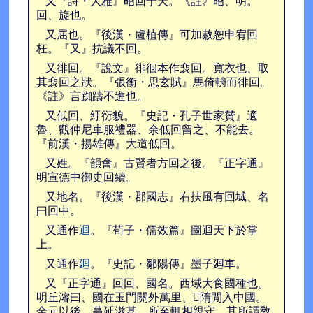
又『詩・大雅』昭回于天。《註》昭、明。
回、旋也。
又屈也。『後漢・盧植傳』可加赦恕申宥回
枉。『又』抗議不回。
又徘回。『說文』徘徊本作裵回。寬衣也、取
其裵回之狀。『張衡・思玄賦』馬倚輈而徘回。
《註》言踟躊不進也。
又低回、紆衍貌。『史記・孔子世家贊』適
魯、觀仲尼車服禮器、余低回留之、不能去。
『前漢・揚雄傳』大道低回。
又姓。『韻會』古賢者方回之後。『正字通』
明宣德中御史回續。
又地名。『後漢・郡國志』右扶風有回城、名
曰回中。
又通作
迴
。『荀子・儒效篇』圖迴天下於掌
上。
又通作
廻
。『史記・鄒陽傳』墨子廻車。
又『正字通』回回、國名。西域大食國種也。
明丘濬曰、國在玉門關外萬里、𨻰隋閒入中國。
金元以後、蔓延滋甚、所至輒相親守、其所謂敎