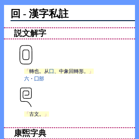
回 - 漢字私註
説文解字
轉也。从
囗
、中象回轉形。
六
・
囗部
古文。
康煕字典