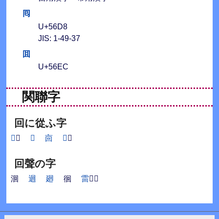
囘
U+56D8
JIS: 1-49-37
囬
U+56EC
関聯字
回に從ふ字
𠬸
𠬛
𩫏
㐭
𠄢
亘
回聲の字
洄
迴
廻
徊
䨓
𤴐𩇓