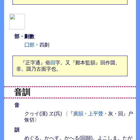
部・劃數
囗部
・四劃
『正字通』俗
回
字。又『鄞本監韻』回作囬、
非。囬乃古面字也。
音訓
音
クヮイ(漢) ヱ(呉) 〈『
廣韻・上平聲
・灰・回』户
恢切〉
訓
めぐる。かへす。かへる(回歸)。よこしま。たが