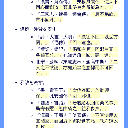
『漢書・賈誼傳』
夫移風易俗、使天下
回心而鄉道、類非俗吏之所能為也。
『三國志・魏書・鍾會傳』
農不易畝、
市不回肆。
違逆、違背を表す。
『詩・大雅・大明』
厥德不回、以受方
國。
《毛傳》
回，違也。
『禮記・樂記』
倡和有應、回邪曲直、
各歸其分。
孔穎達疏
回、謂乖違。
北宋・蘇軾《東坡志林・趙高李斯》
二
人之不敢請、亦知始皇之鷙悍而不可回
也。
邪僻を表す。
『書・泰誓下』
崇信姦回、放黜師
保。
孔安國傳
回、邪也。
『國語・魯語』
若君縱私回而棄民事、
民旁有慝、無由省之、益邪多矣。
『漢書・王商史丹傅喜傳』
不遵法度以
翼國家、而回辟下媚以進其私、執左道以
亂政。