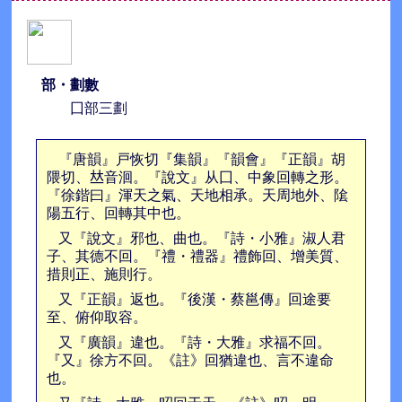
部・劃數
囗部三劃
『唐韻』戸恢切『集韻』『韻會』『正韻』胡
隈切、𠀤音洄。『說文』从囗、中象回轉之形。
『徐鍇曰』渾天之氣、天地相承。天周地外、隂
陽五行、回轉其中也。
又『說文』邪也、曲也。『詩・小雅』淑人君
子、其德不回。『禮・禮器』禮飾回、增美質、
措則正、施則行。
又『正韻』返也。『後漢・蔡邕傳』回途要
至、俯仰取容。
又『廣韻』違也。『詩・大雅』求福不回。
『又』徐方不回。《註》回猶違也、言不違命
也。