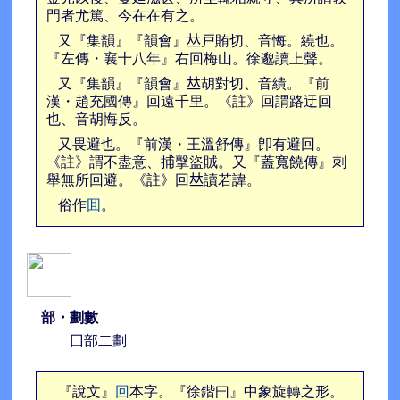
門者尤篤、今在在有之。
又『集韻』『韻會』𠀤戸賄切、音悔。繞也。
『左傳・襄十八年』右回梅山。徐邈讀上聲。
又『集韻』『韻會』𠀤胡對切、音繢。『前
漢・趙充國傳』回遠千里。《註》回謂路迂回
也、音胡悔反。
又畏避也。『前漢・王溫舒傳』卽有避回。
《註》謂不盡意、捕擊盜賊。又『蓋寬饒傳』刺
舉無所回避。《註》回𠀤讀若諱。
俗作
囬
。
部・劃數
囗部二劃
『說文』
回
本字。『徐鍇曰』中象旋轉之形。