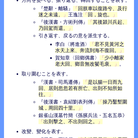
方向を變へる、振り返る、轉回することを表す。
『楚辭・離騷』
回朕車以復路兮、及行
迷之未遠。
王逸注
回，旋也。
『後漢書・方術列傳』
其後潁川兵起、
乃回駕而還。
引き返す、戻るの意を派生する。
李白〈將進酒〉
君不見黃河之
水天上來、奔流到海不復回。
賀知章〈回鄉偶書〉
少小離家
老大回、鄉音無改鬢毛衰。
。
取り圍むことを表す。
『漢書・司馬遷傳』
是以腸一日而九
回、居則忽忽若有所亡、出則不知所如
往。
『後漢書・袁紹劉表列傳』
操乃鑿塹圍
城，周回四十里。
銀雀山漢墓竹簡《孫臏兵法・五名五恭》
出則擊之、不出則回之。
改變、變化を表す。