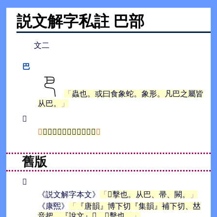
説文解字私註 巴部
文二
巴
蟲也。或曰食象蛇。象形。凡巴之屬皆
从巴。
𢃳
𢱧擊也。从巴、帚、闕。
舊版
𢃳
《説文解字本文》
𢱧擊也。从巴、帚、闕。
《康煕》
『唐韻』博下切『集韻』補下切、𠀤
音把。『說文』𢃳、𢱧擊也。