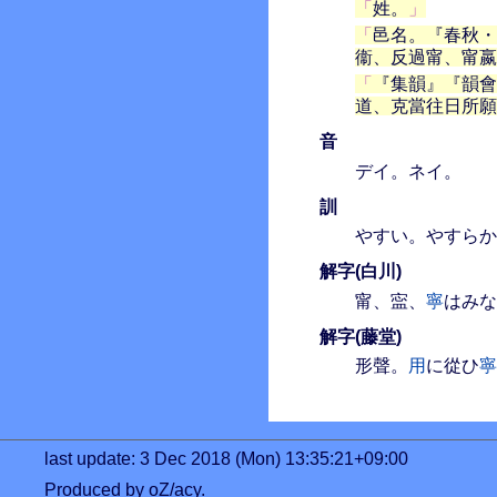
姓。
邑名。『春秋・
衞、反過甯、甯嬴
『集韻』『韻會
道、克當往日所願
音
デイ。ネイ。
訓
やすい。やすらか
解字(白川)
甯、寍、
寧
はみな
解字(藤堂)
形聲。
用
に從ひ
寧
last update: 3 Dec 2018 (Mon) 13:35:21+09:00
Produced by oZ/acy.