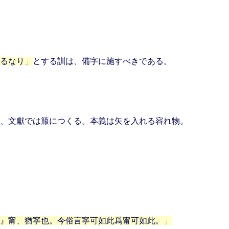
るなり
とする訓は、備字に施すべきである。
、文獻では箙につくる。本義は矢を入れる容れ物。
曰』甯、猶寧也。今俗言寧可如此爲甯可如此。