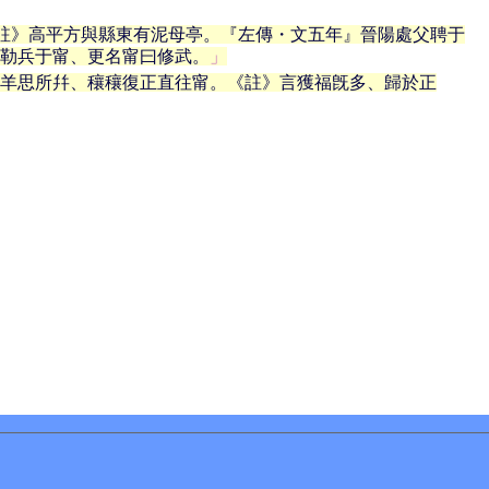
《註》高平方與縣東有泥母亭。『左傳・文五年』晉陽處父聘于
勒兵于甯、更名甯曰修武。
羊思所幷、穰穰復正直往甯。《註》言獲福旣多、歸於正