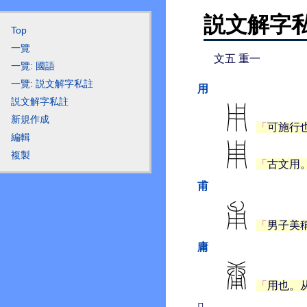
説文解字私
Top
一覽
文五 重一
一覽: 國語
一覽: 説文解字私註
用
説文解字私註
新規作成
可施行
編輯
複製
古文用
甫
男子美
庸
用也。