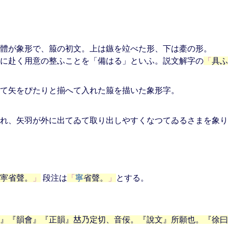
體が象形で、箙の初文。上は鏃を竝べた形、下は橐の形。
に赴く用意の整ふことを「備はる」といふ。説文解字の
具ふ
て矢をぴたりと揃へて入れた箙を描いた象形字。
れ、矢羽が外に出てゐて取り出しやすくなつてゐるさまを象り
寕省聲。
段注は
寧
省聲。
とする。
』『韻會』『正韻』𠀤乃定切、音佞。『說文』所願也。『徐