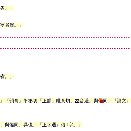
省。
寕省聲。
省。
』『韻會』平祕切『正韻』毗意切、𠀤音避。與
備
同。『說文』
、與備同。具也。『正字通』俗𤰈字。