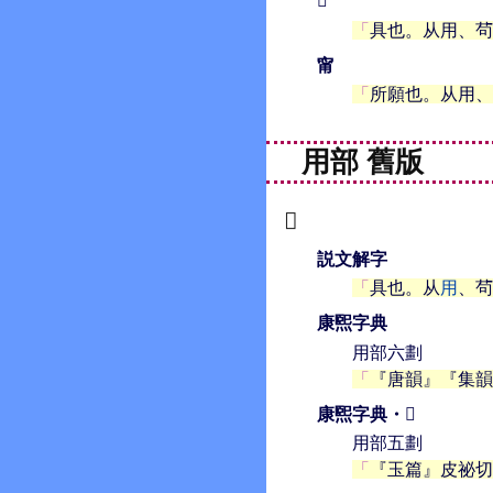
𤰈
具也。从用、茍
甯
所願也。从用、
用部 舊版
𤰈
説文解字
具也。从
用
、茍
康煕字典
用部六劃
『唐韻』『集韻
康煕字典・𤰇
用部五劃
『玉篇』皮祕切