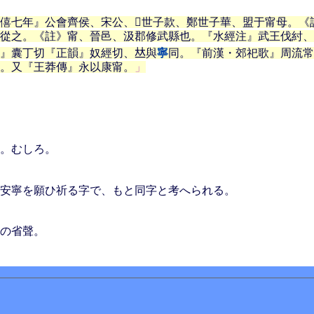
僖七年』公會齊侯、宋公、𨻰世子款、鄭世子華、盟于甯母。
從之。《註》甯、晉邑、汲郡修武縣也。『水經注』武王伐紂、
』囊丁切『正韻』奴經切、𠀤與
寧
同。『前漢・郊祀歌』周流常
。又『王莽傳』永以康甯。
。むしろ。
安寧を願ひ祈る字で、もと同字と考へられる。
の省聲。