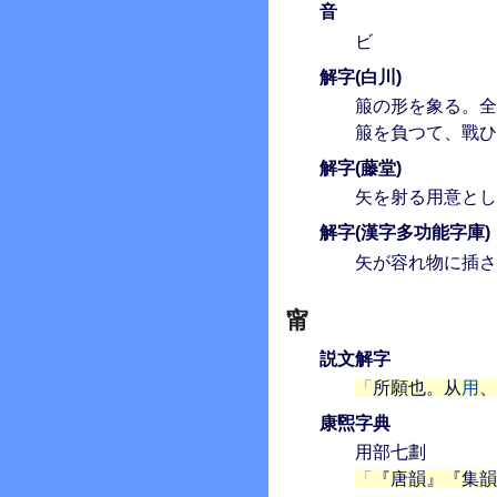
音
ビ
解字(白川)
箙の形を象る。全
箙を負つて、戰ひ
解字(藤堂)
矢を射る用意とし
解字(漢字多功能字庫)
矢が容れ物に插さ
甯
説文解字
所願也。从
用
、
康煕字典
用部七劃
『唐韻』『集韻