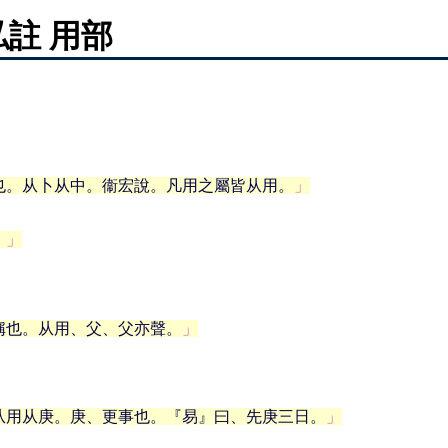
註 用部
也。从卜从中。衞宏說。凡用之屬皆从用。
。
稱也。从用、父、父亦聲。
从用从庚。庚、更事也。『易』曰、先庚三日。